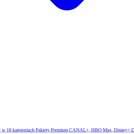
 w 18 kategoriach
Pakiety Premium
CANAL+, HBO Max, Disney+
D