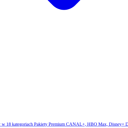
 w 18 kategoriach
Pakiety Premium
CANAL+, HBO Max, Disney+
D