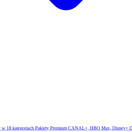
 w 18 kategoriach
Pakiety Premium
CANAL+, HBO Max, Disney+
D